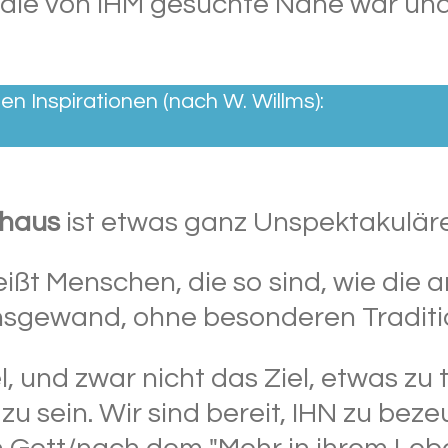
d die von IHM gesuchte Nähe war und 
hen Inspirationen (nach W. Willms):
hhaus
ist etwas ganz Unspektakuläre
eißt Menschen, die so sind, wie die
sgewand, ohne besonderen Tradition
l, und zwar nicht das Ziel, etwas zu 
zu sein. Wir sind bereit, IHN zu b