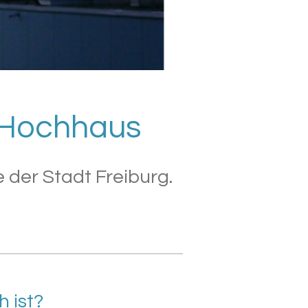
m Hochhaus
 der Stadt Freiburg.
h ist?